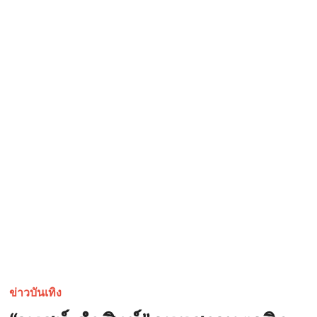
ข่าวบันเทิง