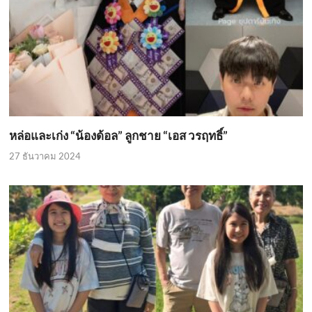
หล่อและเก่ง “น้องด้อล” ลูกชาย “เอส วรฤทธิ์”
27 ธันวาคม 2024