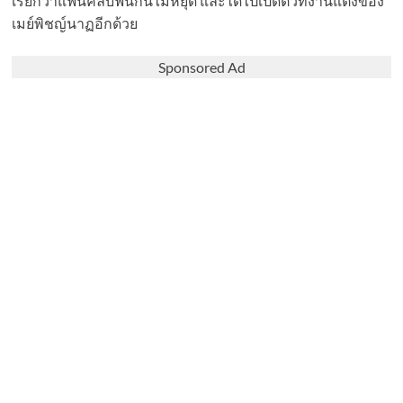
เรียกว่าแฟนคลับฟินกันไม่หยุด และได้ไปเปิดตัวที่งานแต่งของ
เมย์พิชญ์นาฏอีกด้วย
Sponsored Ad