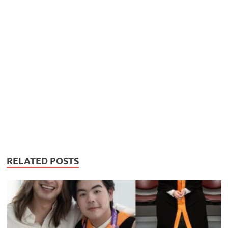
RELATED POSTS