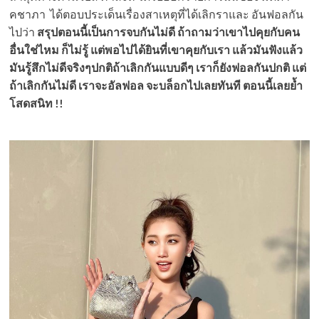
คชาภา ได้ตอบประเด็นเรื่องสาเหตุที่ได้เลิกราและ อันฟอลกัน
ไปว่า
สรุปตอนนี้เป็นการจบกันไม่ดี ถ้าถามว่าเขาไปคุยกับคน
อื่นใช่ไหม ก็ไม่รู้ แต่พอไปได้ยินที่เขาคุยกับเรา แล้วมันฟังแล้ว
มันรู้สึกไม่ดีจริงๆปกติถ้าเลิกกันแบบดีๆ เราก็ยังฟอลกันปกติ แต่
ถ้าเลิกกันไม่ดี เราจะอัลฟอล จะบล็อกไปเลยทันที ตอนนี้เลยย้ำ
โสดสนิท !!