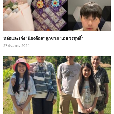
หล่อและเก่ง “น้องด้อล” ลูกชาย “เอส วรฤทธิ์”
27 ธันวาคม 2024