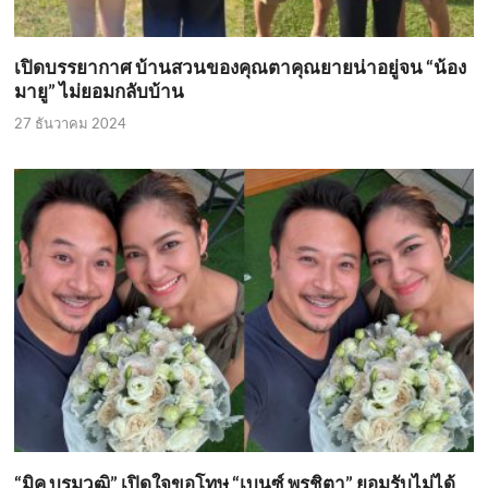
เปิดบรรยากาศ บ้านสวนของคุณตาคุณยายน่าอยู่จน “น้อง
มายู” ไม่ยอมกลับบ้าน
27 ธันวาคม 2024
“มิค บรมวุฒิ” เปิดใจขอโทษ “เบนซ์ พรชิตา” ยอมรับไม่ได้