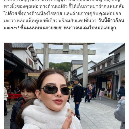
ทางฝั่งของคุณพ่อ ทางด้านแม่ดิว ก็ได้เก็บภาพมาฝากแฟนกลับ
ไปด้วย ซึ่งทางด้านน้องไซลาส และถ่ายภาพคู่กับ คุณพ่อบอก
เลยว่า หล่อแพ็คคู่เลยทีเดียว พร้อมกับแคปชั่นว่า
วันนี้ต้าวก้อน
ʜᴀᴘᴘʏ! ชื่นนนนนนนจายยยย! หนาวจนแดงไปหมดเลยลูก