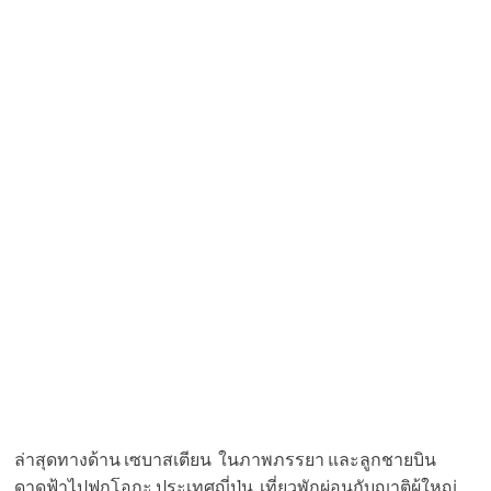
ล่าสุดทางด้าน เซบาสเตียน ในภาพภรรยา และลูกชายบิน
ดาดฟ้าไปฟุกุโอกะ ประเทศญี่ปุ่น เที่ยวพักผ่อนกับญาติผู้ใหญ่