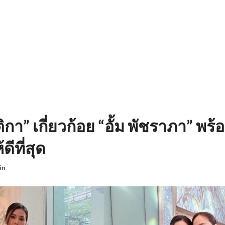
กา” เกี่ยวก้อย “อั้ม พัชราภา” พร
ีที่สุด
in