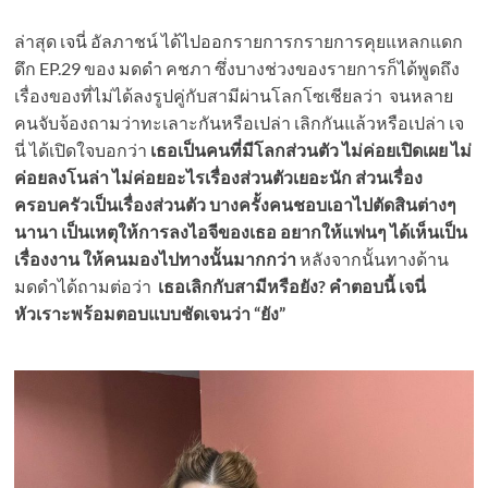
ล่าสุด เจนี่ อัลภาชน์ ได้ไปออกรายการกรายการคุยแหลกแดก
ดึก EP.29 ของ มดดำ คชภา ซึ่งบางช่วงของรายการก็ได้พูดถึง
เรื่องของที่ไม่ได้ลงรูปคู่กับสามีผ่านโลกโซเชียลว่า จนหลาย
คนจับจ้องถามว่าทะเลาะกันหรือเปล่า เลิกกันแล้วหรือเปล่า เจ
นี่ ได้เปิดใจบอกว่า
เธอเป็นคนที่มีโลกส่วนตัว ไม่ค่อยเปิดเผย ไม่
ค่อยลงโนล่า ไม่ค่อยอะไรเรื่องส่วนตัวเยอะนัก ส่วนเรื่อง
ครอบครัวเป็นเรื่องส่วนตัว บางครั้งคนชอบเอาไปตัดสินต่างๆ
นานา เป็นเหตุให้การลงไอจีของเธอ อยากให้แฟนๆ ได้เห็นเป็น
เรื่องงาน ให้คนมองไปทางนั้นมากกว่า
หลังจากนั้นทางด้าน
มดดำได้ถามต่อว่า
เธอเลิกกับสามีหรือยัง? คำตอบนี้ เจนี่
หัวเราะพร้อมตอบแบบชัดเจนว่า “ยัง”