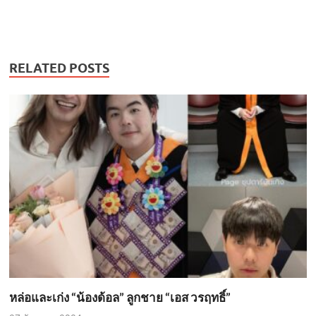
RELATED POSTS
หล่อและเก่ง “น้องด้อล” ลูกชาย “เอส วรฤทธิ์”