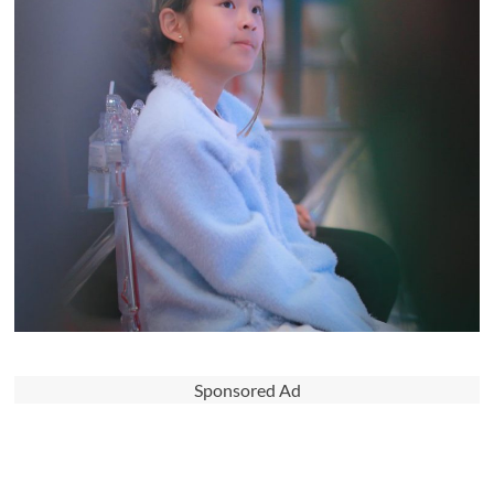
Sponsored Ad