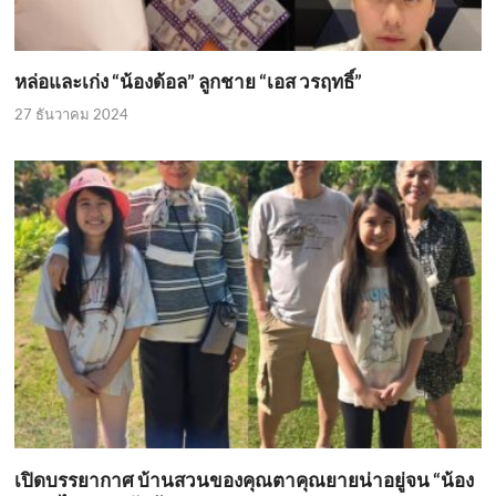
หล่อและเก่ง “น้องด้อล” ลูกชาย “เอส วรฤทธิ์”
27 ธันวาคม 2024
เปิดบรรยากาศ บ้านสวนของคุณตาคุณยายน่าอยู่จน “น้อง