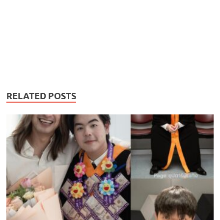
RELATED POSTS