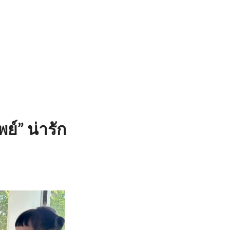
ย์” น่ารัก