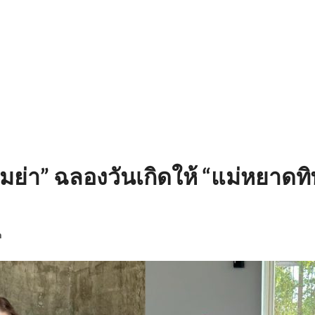
เมย่า” ฉลองวันเกิดให้ “แม่หยาดทิพ
n