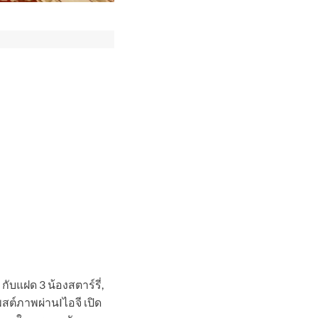
ับแฝด 3 น้องสตาร์รี่,
สต์ภาพผ่านIไอจี เปิด