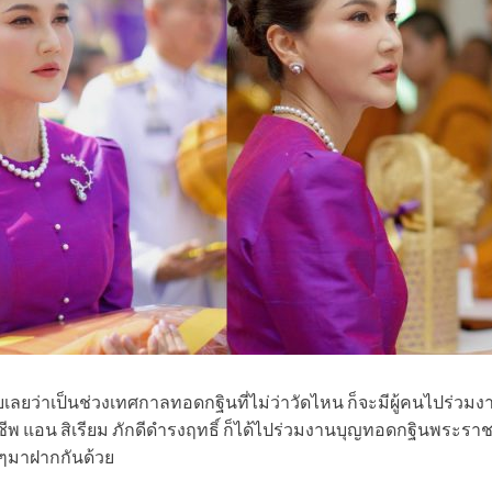
ับเลยว่าเป็นช่วงเทศกาลทอดกฐินที่ไม่ว่าวัดไหน ก็จะมีผู้คนไปร่ว
พ แอน สิเรียม ภักดีดำรงฤทธิ์ ก็ได้ไปร่วมงานบุญทอดกฐินพระราชท
ๆมาฝากกันด้วย