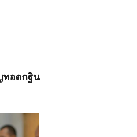
ุญทอดกฐิน