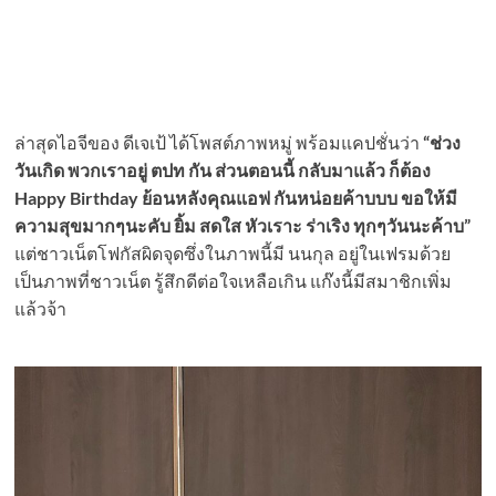
ล่าสุดไอจีของ ดีเจเป้ ได้โพสต์ภาพหมู่ พร้อมแคปชั่นว่า
“ช่วง
วันเกิด พวกเราอยู่ ตปท กัน ส่วนตอนนี้ กลับมาแล้ว ก็ต้อง
Happy Birthday ย้อนหลังคุณแอฟ กันหน่อยค้าบบบ ขอให้มี
ความสุขมากๆนะคับ ยิ้ม สดใส หัวเราะ ร่าเริง ทุกๆวันนะค้าบ”
แต่ชาวเน็ตโฟกัสผิดจุดซึ่งในภาพนี้มี นนกุล อยู่ในเฟรมด้วย
เป็นภาพที่ชาวเน็ต รู้สึกดีต่อใจเหลือเกิน แก๊งนี้มีสมาชิกเพิ่ม
แล้วจ้า