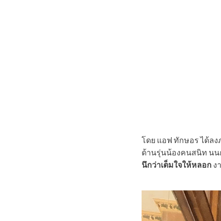
โดย แอฟ ทักษอร ได้ลง
ด้านรุ่นน้องคนสนิท นน
นึกว่าเต็มใจให้หลอก
งา