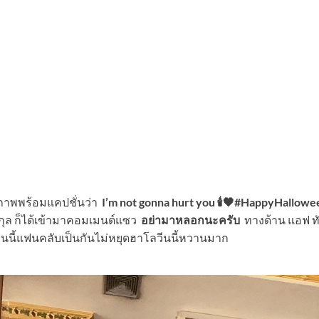
ภาพพร้อมแคปชั่นว่า
I’m not gonna hurt you 🕯🖤#HappyHallowe
กุล ก็ได้เข้ามาคอมเมนต์แซว
อย่ามาหลอกนะครับ
ทางด้าน แอฟ ท
นนี้แฟนคลับเป็นกันไม่หยุดฮาโลวีนนี้หวานมาก