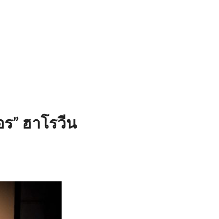
อร” ฮาโรวีน