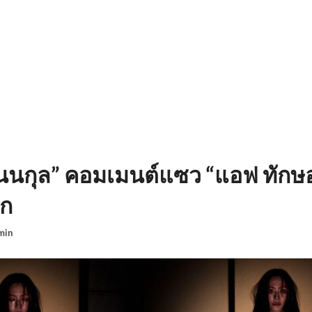
“นนกุล” คอมเมนต์แซว “แอฟ ทักษ
าก
min