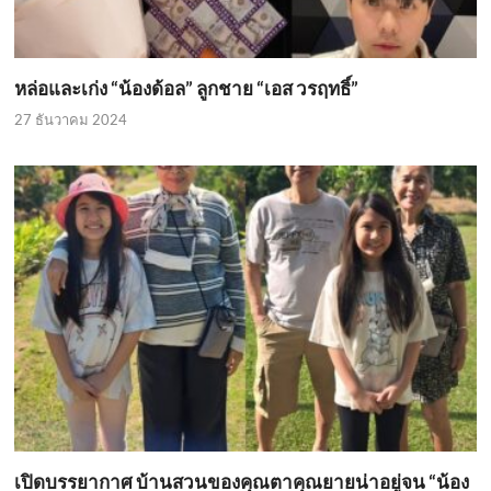
หล่อและเก่ง “น้องด้อล” ลูกชาย “เอส วรฤทธิ์”
27 ธันวาคม 2024
เปิดบรรยากาศ บ้านสวนของคุณตาคุณยายน่าอยู่จน “น้อง