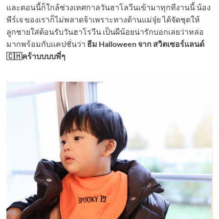
และตอนนี้ก็ใกล้ช่วงเทศกาลวันฮาโลวีนเข้ามาทุกทีงานนี้ น้อง
พีร์เจ ของเราก็ไม่พลาดจ้าเพราะทางด้านแม่จุ๋ย ได้จัดชุดให้
ลูกชายใส่ต้อนรับวันฮาโรวีน เป็นผีน้อยน่ารักบอกเลยว่าหล่อ
มากพร้อมกับแคปชั่นว่า
ธีม Halloween จาก สวิตเซอร์แลนด์
🇨🇭คร้าบบบบพี่ๆ