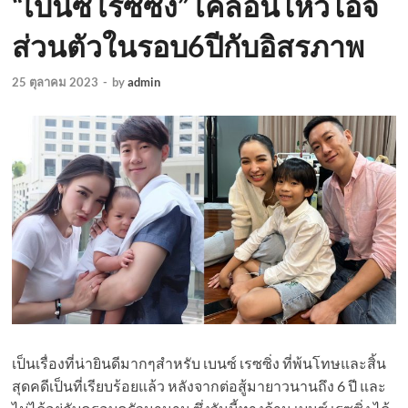
“เบนซ์ เรซซิ่ง” เคลื่อนไหวไอจี
ส่วนตัวในรอบ6ปีกับอิสรภาพ
25 ตุลาคม 2023
-
by
admin
เป็นเรื่องที่น่ายินดีมากๆสำหรับ เบนซ์ เรซซิ่ง ที่พ้นโทษและสิ้น
สุดคดีเป็นที่เรียบร้อยแล้ว หลังจากต่อสู้มายาวนานถึง 6 ปี และ