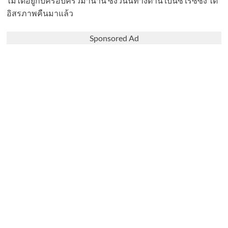
ไม่ได้อยู่กับครอบครัวมานาน ซึ่งวันนี้ทางด้าน เบนซ์ เรซซิ่ง ได้
อิสรภาพคืนมาแล้ว
Sponsored Ad