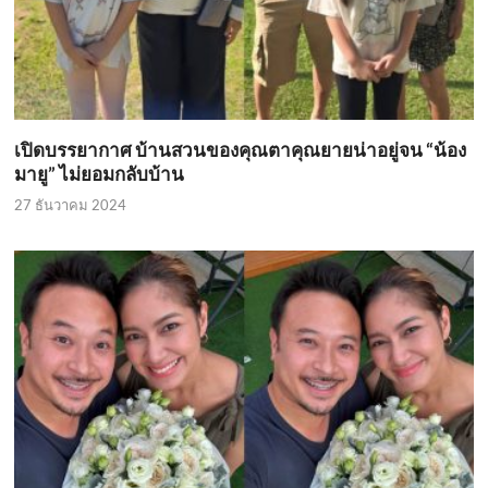
เปิดบรรยากาศ บ้านสวนของคุณตาคุณยายน่าอยู่จน “น้อง
มายู” ไม่ยอมกลับบ้าน
27 ธันวาคม 2024