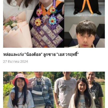
หล่อและเก่ง “น้องด้อล” ลูกชาย “เอส วรฤทธิ์”
27 ธันวาคม 2024