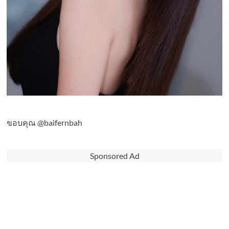
ขอบคุณ @baifernbah
Sponsored Ad