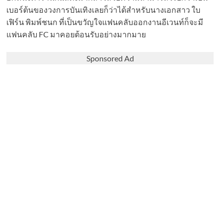
เบอร์ต้นของวงการบันเทิงเลยก็ว่าได้สำหรับนางเอกสาว ใบ
เฟิร์น พิมพ์ชนก ที่เป็นขวัญใจแฟนคลับออกงานอีเวนท์ก็จะมี
แฟนคลับ FC มาคอยต้อนรับอย่างมากมาย
Sponsored Ad