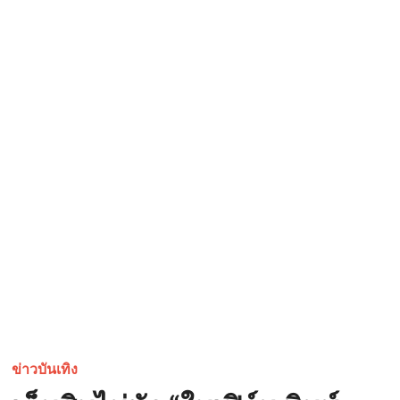
ข่าวบันเทิง