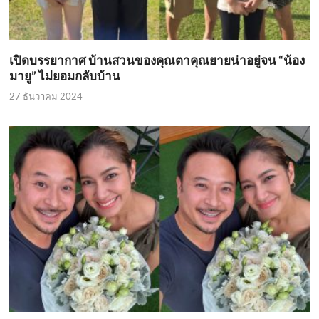
เปิดบรรยากาศ บ้านสวนของคุณตาคุณยายน่าอยู่จน “น้อง
มายู” ไม่ยอมกลับบ้าน
27 ธันวาคม 2024