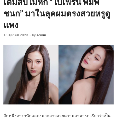
เต็มสิบไม่หัก “ใบเฟิร์น พิมพ์
ชนก” มาในลุคผมตรงสวยหรูดู
แพง
13 ตุลาคม 2023
-
by
admin
อีกหนึ่งดารานักแสดงมากสาวสวยความสามารถ เรียกว่าเป็น