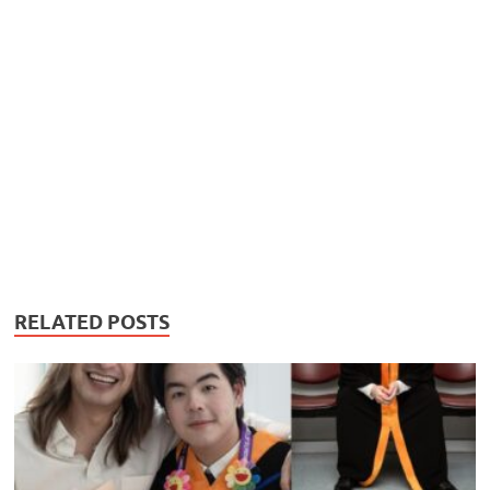
RELATED POSTS