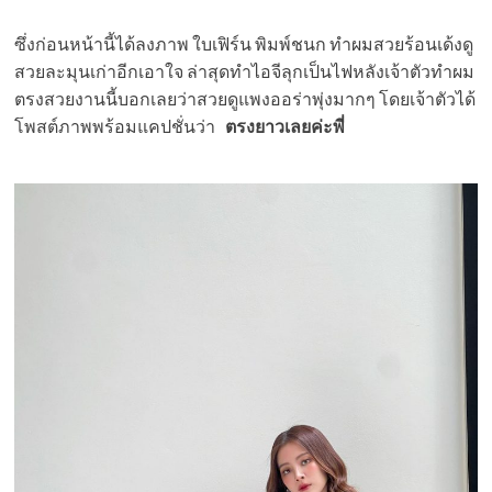
ซึ่งก่อนหน้านี้ได้ลงภาพ ใบเฟิร์น พิมพ์ชนก ทำผมสวยร้อนเด้งดู
สวยละมุนเก่าอีกเอาใจ ล่าสุดทำไอจีลุกเป็นไฟหลังเจ้าตัวทำผม
ตรงสวยงานนี้บอกเลยว่าสวยดูแพงออร่าพุ่งมากๆ โดยเจ้าตัวได้
โพสต์ภาพพร้อมแคปชั่นว่า
ตรงยาวเลยค่ะพี่