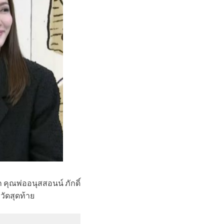
ัก คุณพ่ออนุสสอนน์ ภักดิ์
งวัดสุดท้าย