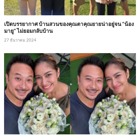
เปิดบรรยากาศ บ้านสวนของคุณตาคุณยายน่าอยู่จน “น้อง
มายู” ไม่ยอมกลับบ้าน
27 ธันวาคม 2024