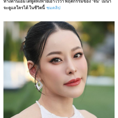
ทางด้านเอ็มได้พูดทิ้งท้ายเอาไว้ว่า พฤติกรรมของ “จิน” ไม่น่า
จะดูแลใครได้ ในชีวิตนี้
ชมคลิป