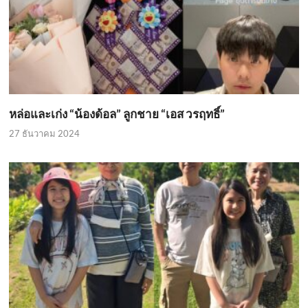
หล่อและเก่ง “น้องด้อล” ลูกชาย “เอส วรฤทธิ์”
27 ธันวาคม 2024