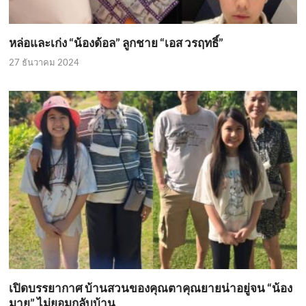
หล่อและเก่ง “น้องด้อล” ลูกชาย “เอส วรฤทธิ์”
27 ธันวาคม 2024
เปิดบรรยากาศ บ้านสวนของคุณตาคุณยายน่าอยู่จน “น้อง
มายู” ไม่ยอมกลับบ้าน