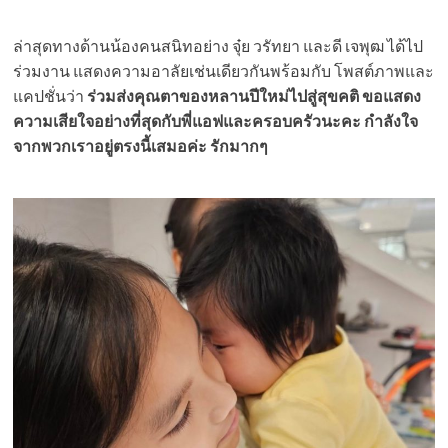
ล่าสุดทางด้านน้องคนสนิทอย่าง จุ๋ย วรัทยา และดี เจพุฒ ได้ไป
ร่วมงาน แสดงความอาลัยเช่นเดียวกันพร้อมกับ โพสต์ภาพและ
แคปชั่นว่า
ร่วมส่งคุณตาของหลานปีใหม่ไปสู่สุขคติ ขอแสดง
ความเสียใจอย่างที่สุดกับพี่แอฟและครอบครัวนะคะ กำลังใจ
จากพวกเราอยู่ตรงนี้เสมอค่ะ รักมากๆ