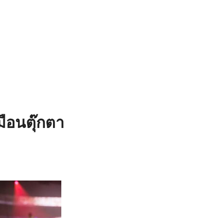
มือนตุ๊กตา