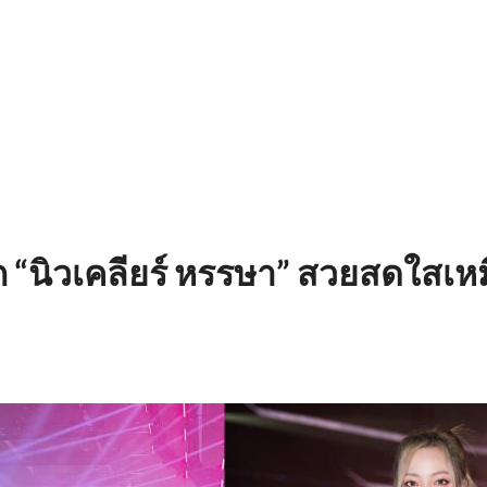
ก “นิวเคลียร์ หรรษา” สวยสดใสเห