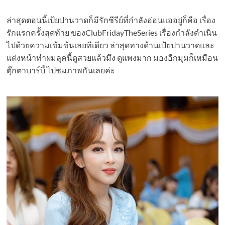
ล่าสุดตอนนี้เป้ยปานวาดก็มีรักซีรีย์ที่กำลังอ่อนแออยู่ก็คือ เรื่อง
รักแรกครั้งสุดท้าย ของClubFridayTheSeries เรื่องกำลังดำเนิน
ไปด้วยความเข้มข้นเลยทีเดียว ล่าสุดทางด้านเป้ยปานวาดและ
แต่งหน้าทำผมลุคนี้ดูสวยแล้วมึง ดูแพงมาก มองอีกมุมก็เหมือน
ตุ๊กตาบาร์บี้ ไปชมภาพกันเลยค่ะ