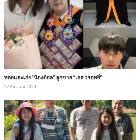
หล่อและเก่ง “น้องด้อล” ลูกชาย “เอส วรฤทธิ์”
27 ธันวาคม 2024