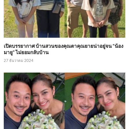
เปิดบรรยากาศ บ้านสวนของคุณตาคุณยายน่าอยู่จน “น้อง
มายู” ไม่ยอมกลับบ้าน
27 ธันวาคม 2024