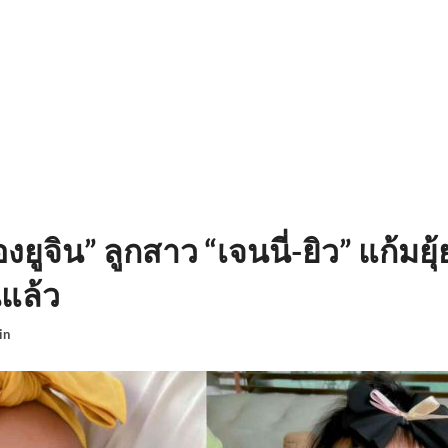
ยูจิน” ลูกสาว “เจนนี่-ยิว” แก้มยุ้
นแล้ว
in