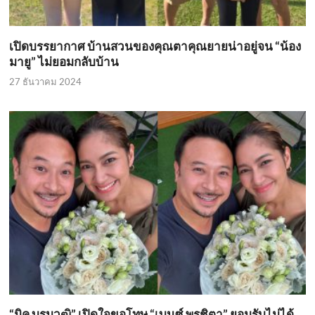
เปิดบรรยากาศ บ้านสวนของคุณตาคุณยายน่าอยู่จน “น้อง
มายู” ไม่ยอมกลับบ้าน
27 ธันวาคม 2024
“มิค บรมวุฒิ” เปิดใจขอโทษ “เบนซ์ พรชิตา” ยอมรับไม่ได้