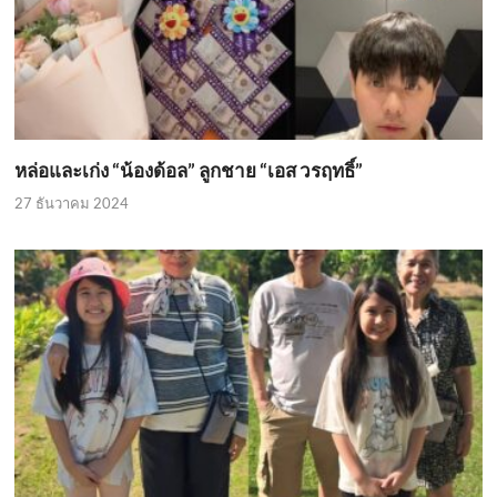
หล่อและเก่ง “น้องด้อล” ลูกชาย “เอส วรฤทธิ์”
27 ธันวาคม 2024