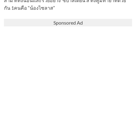
สามี ที่ทั้งนอนและรวยอย่าง ซบาสเตียน ลี ทั้งคู่มีทายาทด้วย
กัน 1คนคือ “น้องไซลาส”
Sponsored Ad