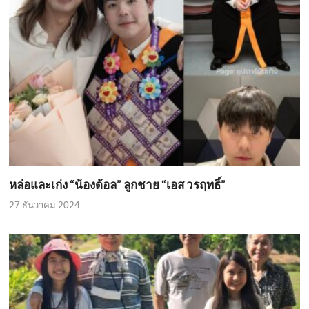
หล่อและเก่ง “น้องด้อล” ลูกชาย “เอส วรฤทธิ์”
27 ธันวาคม 2024