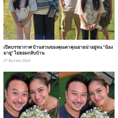
เปิดบรรยากาศ บ้านสวนของคุณตาคุณยายน่าอยู่จน “น้อง
มายู” ไม่ยอมกลับบ้าน
27 ธันวาคม 2024