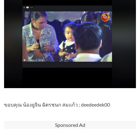
ขอบคุณ น้องยูจิน ฉัตรชนก สมแก้ว ; deedeedek00
Sponsored Ad