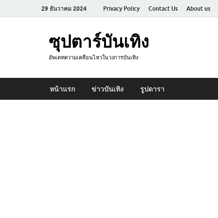
29 ธันวาคม 2024
Privacy Policy
Contact Us
About us
ซุปตาร์บันเทิง
อัพเดทความเคลื่อนไหวในวงการบันเทิง
หน้าแรก
ข่าวบันเทิง
รูปดารา