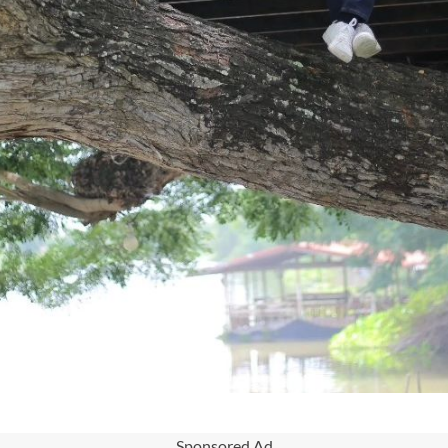
Sponsored Ad