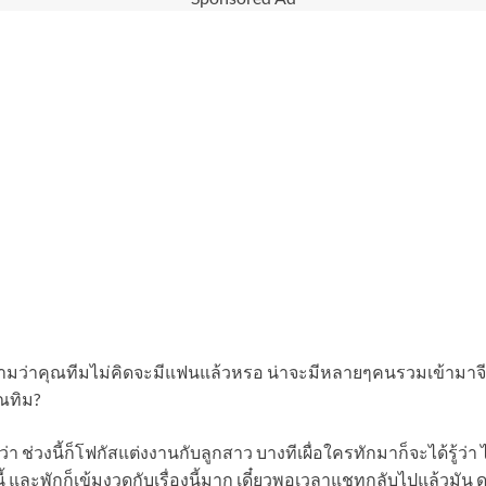
ถามว่าคุณทีมไม่คิดจะมีแฟนแล้วหรอ น่าจะมีหลายๆคนรวมเข้ามาจี
ณทิม?
่ว่า ช่วงนี้ก็โฟกัสแต่งงานกับลูกสาว บางทีเผื่อใครทักมาก็จะได้รู้ว่า 
ี้ และพักก็เข้มงวดกับเรื่องนี้มาก เดี๋ยวพอเวลาแชทกลับไปแล้วมัน ด