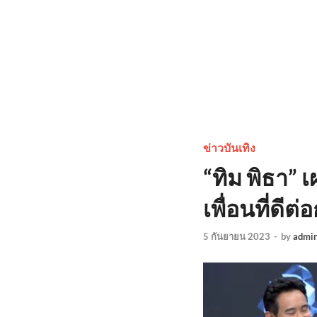
ข่าวบันเทิง
“ทิม พิธา”
เพื่อนที่ดีต่
5 กันยายน 2023
-
by
admi