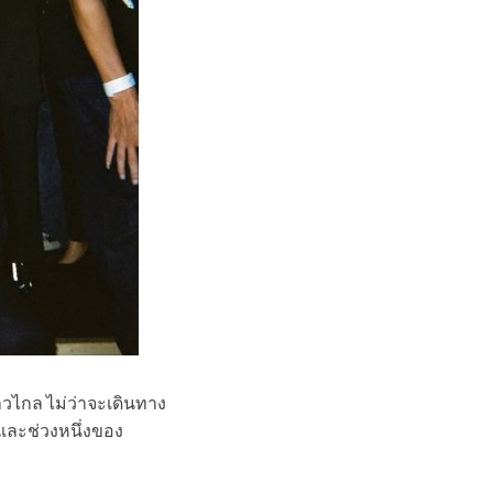
าวไกล ไม่ว่าจะเดินทาง
ละช่วงหนึ่งของ