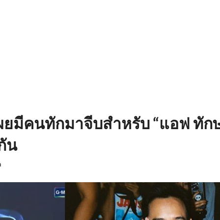
 เผยมีคนทักมาจีบสำหรับ “แอฟ ทัก
อกัน
n