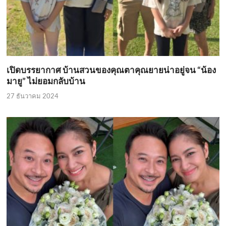
เปิดบรรยากาศ บ้านสวนของคุณตาคุณยายน่าอยู่จน “น้อง
มายู” ไม่ยอมกลับบ้าน
27 ธันวาคม 2024