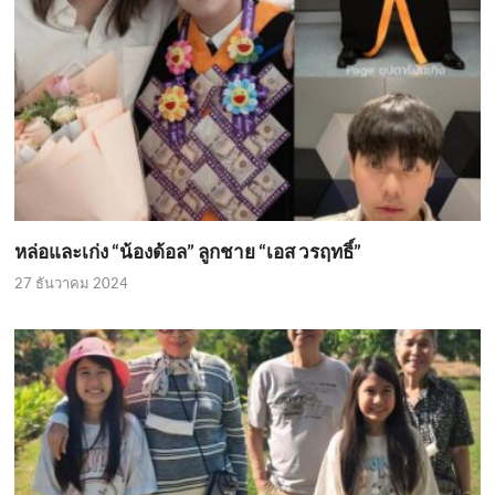
หล่อและเก่ง “น้องด้อล” ลูกชาย “เอส วรฤทธิ์”
27 ธันวาคม 2024