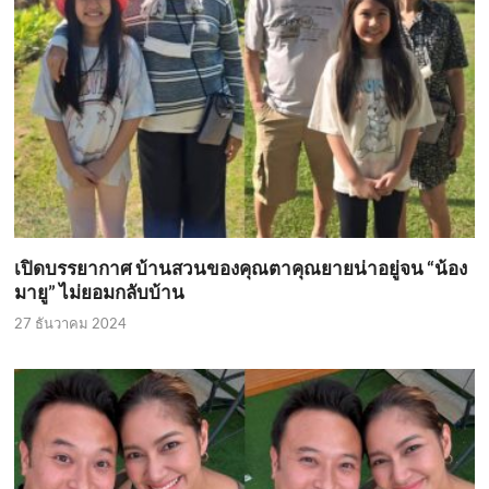
เปิดบรรยากาศ บ้านสวนของคุณตาคุณยายน่าอยู่จน “น้อง
มายู” ไม่ยอมกลับบ้าน
27 ธันวาคม 2024