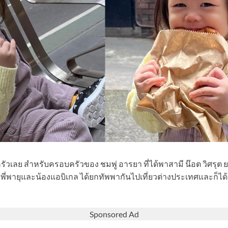
รัวเลย สำหรับครอบครัวของ ชมพู่ อารยา ที่ได้พาสามี น๊อต วิศรุต ย
า พี่พายุและน้องแอบิเกล ได้ยกทัพพากันไปเที่ยวต่างประเทศและก
Sponsored Ad