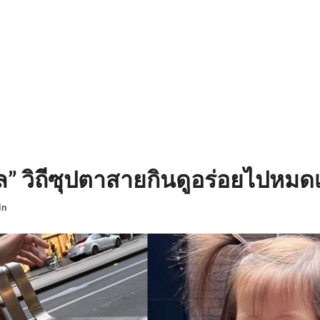
เกล” วิถีซุปตาสายกินดูอร่อยไปหมด
in