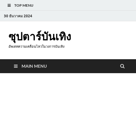
TOP MENU
30 ธันวาคม 2024
ซุปตาร์บันเทิง
อัพเดทความเคลื่อนไหวในวงการบันเทิง
MAIN MENU