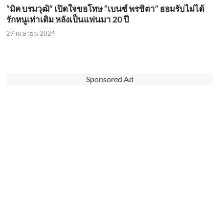
“มิค บรมวุฒิ” เปิดใจขอโทษ “เบนซ์ พรชิตา” ยอมรับไม่ได้
รักหนูเท่าเดิม หลังเป็นแฟนมา 20 ปี
27 เมษายน 2024
Sponsored Ad