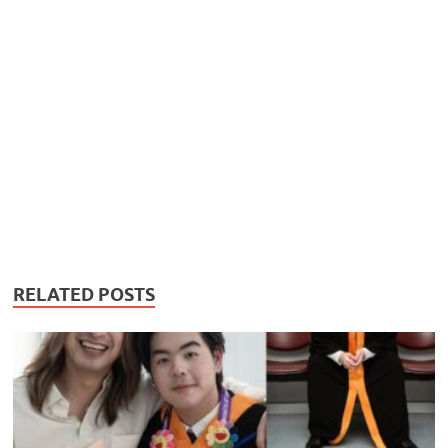
RELATED POSTS