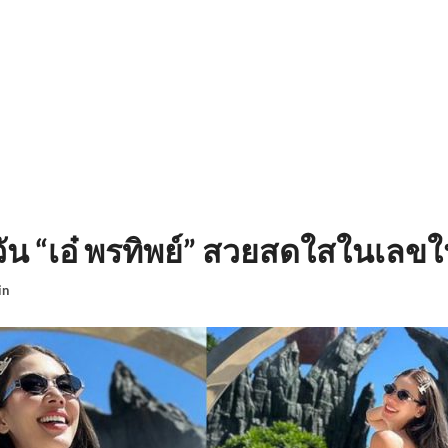
กวัน “เอ๋ พรทิพย์” สวยสดใสในเลขใ
in