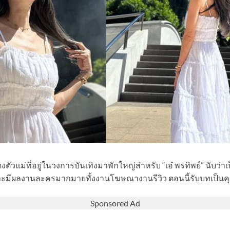
งตัวแม่ที่อยู่ในวงการบันเทิงมาพักใหญ่สำหรับ “เอ๋ พรทิพย์” นับว่
าะมีผลงานละครมากมายทั้งงานโฆษณางานรีวิว ตอนนี้รับบทเป็นคุณแ
Sponsored Ad