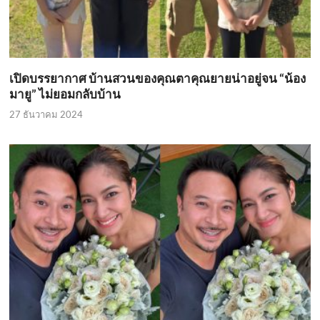
เปิดบรรยากาศ บ้านสวนของคุณตาคุณยายน่าอยู่จน “น้อง
มายู” ไม่ยอมกลับบ้าน
27 ธันวาคม 2024