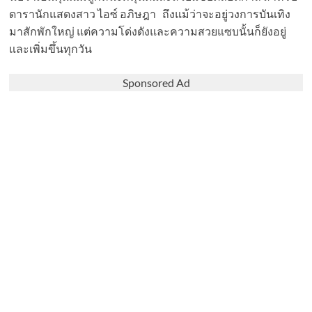
ดารานักแสดงสาว ไอซ์ อภิษฎา ถึงแม้ว่าจะอยู่วงการบันเทิง
มาสักพักใหญ่ แต่ความโด่งดังและความสวยแซบนั้นก็ยังอยู่
และเพิ่มขึ้นทุกวัน
Sponsored Ad