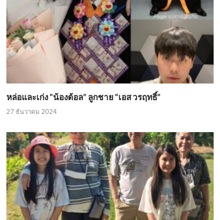
หล่อและเก่ง “น้องด้อล” ลูกชาย “เอส วรฤทธิ์”
27 ธันวาคม 2024