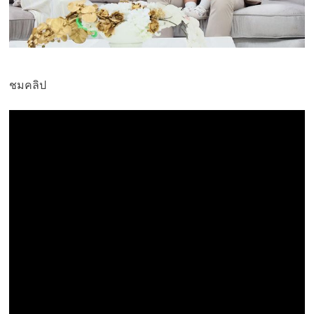
ชมคลิป