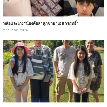
หล่อและเก่ง “น้องด้อล” ลูกชาย “เอส วรฤทธิ์”
27 ธันวาคม 2024