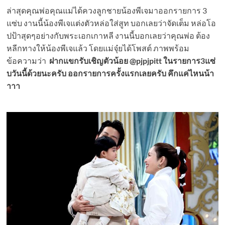
ล่าสุดคุณพ่อคุณแม่ได้ควงลูกชายน้องพีเจมาออกรายการ 3
แซ่บ งานนี้น้องพีเจแต่งตัวหล่อใส่สูท บอกเลยว่าจัดเต็ม หล่อโอ
ปป้าสุดๆอย่างกับพระเอกเกาหลี งานนี้บอกเลยว่าคุณพ่อ ต้อง
หลีกทางให้น้องพีเจแล้ว โดยแม่จุ๋ยได้โพสต์ ภาพพร้อม
ข้อความว่า
ฝากแขกรับเชิญตัวน้อย @pjpjpitt ในรายการ3แซ่
บวันนี้ด้วยนะครับ ออกรายการครั้งแรกเลยครับ คึกแค่ไหนน้า
าาา