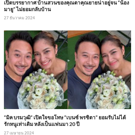
เปิดบรรยากาศ บ้านสวนของคุณตาคุณยายน่าอยู่จน “น้อง
มายู” ไม่ยอมกลับบ้าน
27 ธันวาคม 2024
“มิค บรมวุฒิ” เปิดใจขอโทษ “เบนซ์ พรชิตา” ยอมรับไม่ได้
รักหนูเท่าเดิม หลังเป็นแฟนมา 20 ปี
27 เมษายน 2024