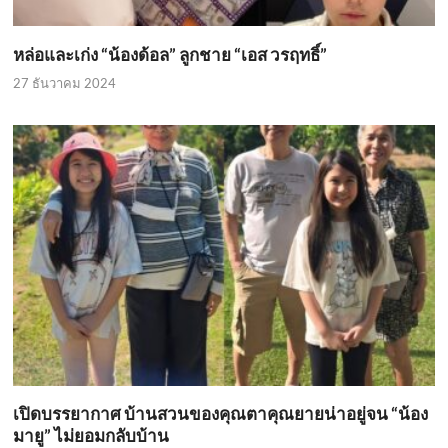
หล่อและเก่ง “น้องด้อล” ลูกชาย “เอส วรฤทธิ์”
27 ธันวาคม 2024
เปิดบรรยากาศ บ้านสวนของคุณตาคุณยายน่าอยู่จน “น้อง
มายู” ไม่ยอมกลับบ้าน