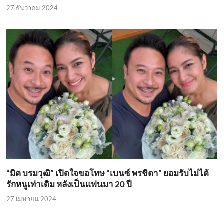
27 ธันวาคม 2024
“มิค บรมวุฒิ” เปิดใจขอโทษ “เบนซ์ พรชิตา” ยอมรับไม่ได้
รักหนูเท่าเดิม หลังเป็นแฟนมา 20 ปี
27 เมษายน 2024