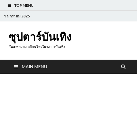
TOP MENU
1 มกราคม 2025
ซุปตาร์บันเทิง
อัพเดทความเคลื่อนไหวในวงการบันเทิง
MAIN MENU