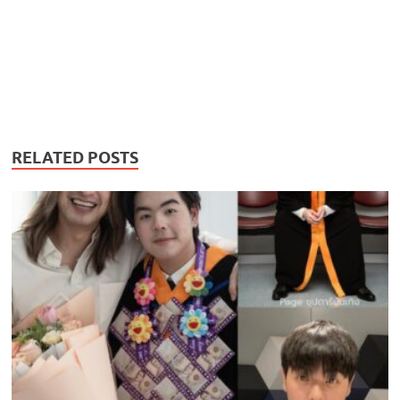
RELATED POSTS