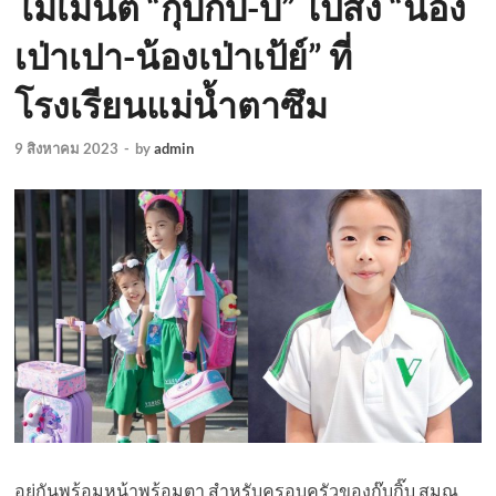
โมเมนต์ “กุ๊บกิ๊บ-บี้” ไปส่ง “น้อง
เป่าเปา-น้องเป่าเป้ย์” ที่
โรงเรียนแม่น้ำตาซึม
9 สิงหาคม 2023
-
by
admin
อยู่กันพร้อมหน้าพร้อมตา สำหรับครอบครัวของกุ๊บกิ๊บ สุมณ