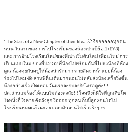
*The Start of a New Chapter of their life….🤍 งืออออออทุกคน
นนน วันแรกของการไปโรงเรียนของน้องเป่าเป้ย์ อ.1 (EY3)
และ การย้ายโรงเรียนใหม่ของพี่เปา เริ่มต้นใหม่ เพื่อนใหม่ การ
เรียนแบบใหม่ ของพี่ป.2 G2 พี่น้องไปพร้อมกันพี่ไปส่งน้องที่ห้อง
ดูแลน้องคุยกับครูให้น้องน่ารักมาก ทายสิคะ หน้าแบบนี้น้อง
ร้องไห้ไหม 😂 ส่วนพี่ตื่นเต้นมากนอนไม่หลับส่งน้องเสร็จวิ่งขึ้น
ห้องอย่างเร็ว เปิดเทอมวันแรกจะจบลงยังไงรอดูค่ะ!!!
ปล. ส่วนแม่ร้องไห้แบบไม่ต้องสงสัย!!! ใจหนึ่งก็ดีใจที่ลูกเติบโต
ใจหนึ่งก็ใจหาย คิดถึงลูก งืออออ ทุกคน กิ๊บบี้ลูก2คนโตไป
โรงเรียนหมดแล้วนะคะ เวลามันผ่านไปเร็วจริงๆ ><