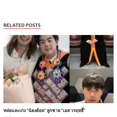
RELATED POSTS
หล่อและเก่ง “น้องด้อล” ลูกชาย “เอส วรฤทธิ์”