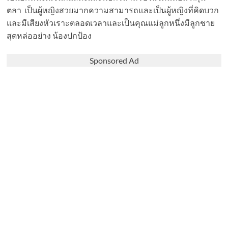
ตลา เป็นผู้หญิงสวยมากความสามารถและเป็นผู้หญิงที่คิดบวก
และมีเสียงหัวเราะตลอดเวลาและเป็นคุณแม่ลูกหนึ่งมีลูกชาย
สุดหล่ออย่าง น้องปกป้อง
Sponsored Ad