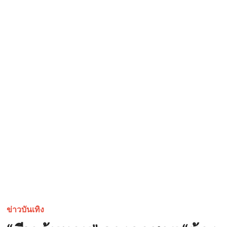
ข่าวบันเทิง