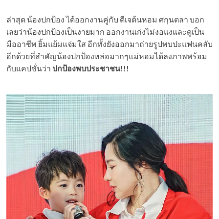
ล่าสุด น้องปกป้อง ได้ออกงานคู่กับ ดีเจต้นหอม ศกุนตลา บอก
เลยว่าน้องปกป้องเป็นงายมาก ออกงานเก่งไม่งอแงและดูเป็น
มืออาชีพ ยิ้มแย้มแจ่มใส อีกทั้งยังออกมาถ่ายรูปพบปะแฟนคลับ
อีกด้วยที่สำคัญน้องปกป้องหล่อมากๆแม่หอมได้ลงภาพพร้อม
กับแคปชั่นว่า
ปกป้องพบประชาชน!!!