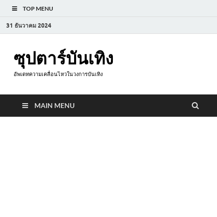
TOP MENU
31 ธันวาคม 2024
ซุปตาร์บันเทิง
อัพเดทความเคลื่อนไหวในวงการบันเทิง
MAIN MENU