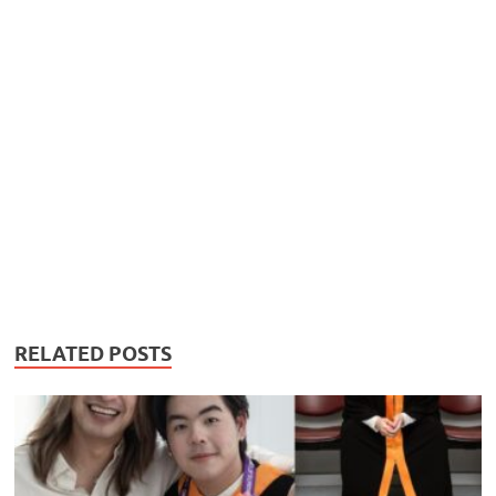
RELATED POSTS