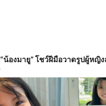
้องมายู” โชว์ฝีมือวาดรูปผู้หญิง
n